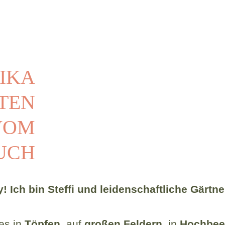
RIKA
TEN
VOM
UCH
! Ich bin
Steffi
und
leidenschaftliche Gärtne
es in
Töpfen
, auf
großen
Feldern
, in
Hochbee