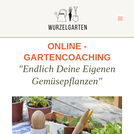
Zum
Mai
Inhalt
Me
springen
ONLINE -
GARTENCOACHING
"Endlich Deine Eigenen
Gemüsepflanzen"